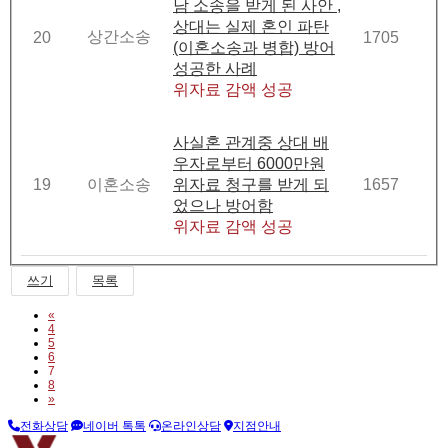
남 소송을 받게 된 사안 ,
상대는 실제 혼인 파탄
상간소송
20
1705
(이혼소송과 병합) 방어
성공한 사례
위자료 감액 성공
사실혼 관계중 상대 배
우자로부터 6000만원
19
이혼소송
위자료 청구를 받게 되
1657
었으나 방어함
위자료 감액 성공
쓰기
목록
Previous
«
4
5
6
7
8
Next
»
전화상담
네이버 톡톡
온라인상담
지점안내