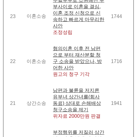
주말부부로 소원해진 부
부사이로 이혼을 결심,
이혼 조정 신청으로 신
이혼소송
23
1744
속하고 빠르게 마무리한
사안
조정성립
협의이혼 이후 전 남편
으로 부터 재산분할 청
22
이혼소송
구 소송을 받았으나, 방
1716
어한 사안
원고의 청구 기각
남편과 불륜을 저지른
유부녀 상간녀를(회사
21
상간소송
동료) 상대로 손해배상
1941
청구소송을 제기
위자료 2000만원 판결
부정행위를 저질러 상간