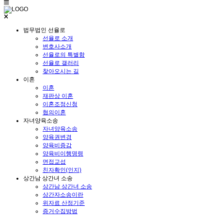
법무법인 선율로
선율로 소개
변호사소개
선율로의 특별함
선율로 갤러리
찾아오시는 길
이혼
이혼
재판상 이혼
이혼조정신청
협의이혼
자녀양육소송
자녀양육소송
양육권변경
양육비증감
양육비이행명령
면접교섭
친자확인(인지)
상간남 상간녀 소송
상간남 상간녀 소송
상간자소송이란
위자료 산정기준
증거수집방법