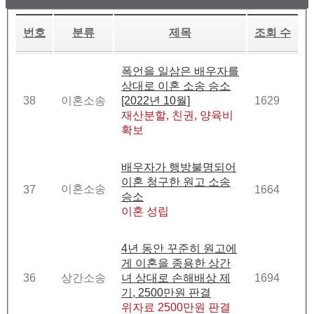
번호
분류
제목
조회 수
폭언을 일삼은 배우자를
상대로 이혼 소송 승소
38
이혼소송
[2022년 10월]
1629
재산분할, 친권, 양육비
확보
배우자가 행방불명되어
이혼 청구한 원고 소송
이혼소송
37
1664
승소
이혼 성립
4년 동안 꾸준히 원고에
게 이혼을 종용한 상간
36
상간소송
녀 상대로 손해배상 제
1694
기, 2500만원 판결
위자료 2500만원 판결