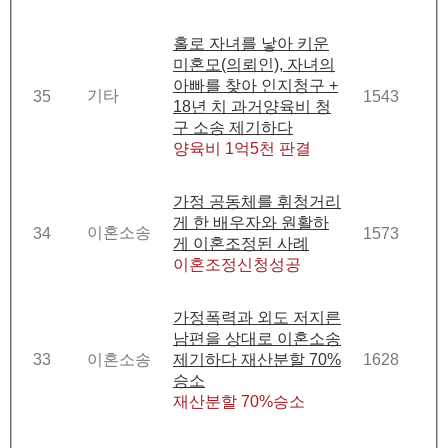
홀로 자녀를 낳아 키운
미혼모(의뢰인), 자녀의
아빠를 찾아 인지청구 +
기타
35
1543
18년 치 과거양육비 청
구 소송 제기하다
양육비 1억5천 판결
가정 공동체를 휘청거리
게 한 배우자와 원활하
이혼소송
34
1573
게 이혼조정된 사례
이혼조정신청성공
가정폭력과 외도 저지른
남편을 상대로 이혼소송
33
이혼소송
제기하다 재산분할 70%
1628
승소
재산분할 70%승소