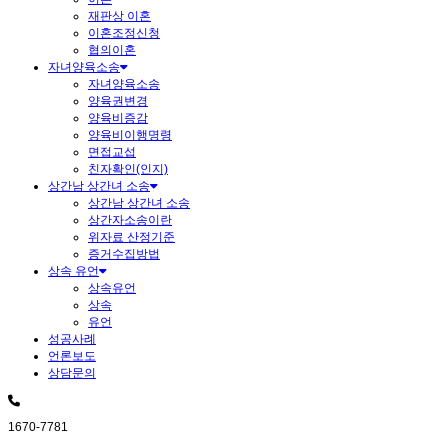
재판상 이혼
이혼조정신청
협의이혼
자녀양육소송
자녀양육소송
양육권변경
양육비증감
양육비이행명령
면접교섭
친자확인(인지)
상간남 상간녀 소송
상간남 상간녀 소송
상간자소송이란
위자료 산정기준
증거수집방법
상속 유언
상속유언
상속
유언
성공사례
언론보도
상담문의
1670-7781