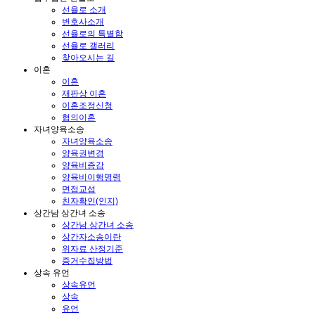
선율로 소개
변호사소개
선율로의 특별함
선율로 갤러리
찾아오시는 길
이혼
이혼
재판상 이혼
이혼조정신청
협의이혼
자녀양육소송
자녀양육소송
양육권변경
양육비증감
양육비이행명령
면접교섭
친자확인(인지)
상간남 상간녀 소송
상간남 상간녀 소송
상간자소송이란
위자료 산정기준
증거수집방법
상속 유언
상속유언
상속
유언