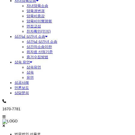
자녀양육소송
자녀양육소송
양육권변경
양육비증감
양육비이행명령
면접교섭
친자확인(인지)
상간남 상간녀 소송
상간남 상간녀 소송
상간자소송이란
위자료 산정기준
증거수집방법
상속 유언
상속유언
상속
유언
성공사례
언론보도
상담문의
1670-7781
법무법인 선율로