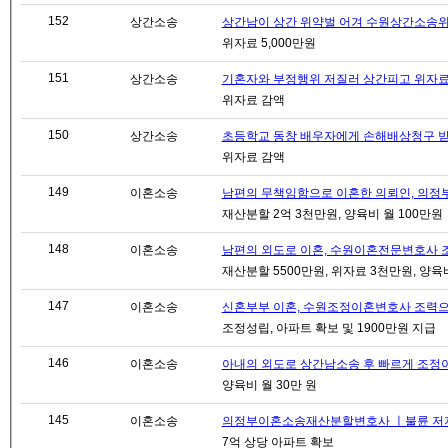
152
상간소송
상간남이 상간 위약벌 어겨 수원상간소송위약
위자료 5,000만원
151
상간소송
기혼자와 부정행위 저질러 상간피고 위자료 청
위자료 감액
150
상간소송
초등학교 동창 배우자에게 손해배상청구 받아
위자료 감액
149
이혼소송
남편의 무책임함으로 이혼한 의뢰인, 의정
재산분할 2억 3천만원, 양육비 월 100만원
148
이혼소송
남편의 외도로 이혼, 수원이혼전문변호사 조력
재산분할 5500만원, 위자료 3천만원, 양육
147
이혼소송
신혼부부 이혼, 수원조정이혼변호사 조력으로 
조정성립, 아파트 확보 및 1900만원 지급
146
이혼소송
아내의 외도로 상간남소송 후 빠르게 조정이혼
양육비 월 30만 원
145
이혼소송
의정부이혼소송재산분할변호사 ㅣ불륜 저지른 배
7억 상당 아파트 확보