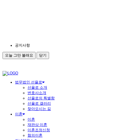
공지사항
오늘 그만 볼래요
닫기
법무법인 선율로
선율로 소개
변호사소개
선율로의 특별함
선율로 갤러리
찾아오시는 길
이혼
이혼
재판상 이혼
이혼조정신청
협의이혼