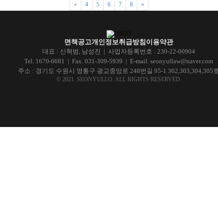
Previous
Next
«
4
5
6
7
8
»
면책공고
개인정보취급방침
이용약관
대표 : 신혁범, 남성진 | 사업자등록번호 : 230-22-00904
Tel. 1670-6681 | Fax. 031-309-5939 | E-mail. seonyullaw@naver.com
주소 : 경기도 수원시 영통구 광교중앙로 248번길 95-1 302,303,304,305
© 2021. SEONYULLO. ALL RIGHTS RESERVED.